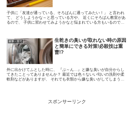
子供に「友達が通っている、そろばんに通ってみたい！」 と言われ
て、 どうしようかな～と思っている方や、 近くにそろばん教室があ
るので、 子供に習わせてみようかなと悩まれている方もいるのでし
ょう。 習い事はサッカーやピア...
生乾きの臭いが取れない時の原因
家事・育児
と簡単にできる対策!必殺技は重
曹!?
外に出かけてふとした時に、 『ぷ～ん…』と嫌な臭いが自分からし
てきたことってありませんか？ 最近では色々ないい匂いの洗剤や柔
軟剤などがありますが、 それでも衣類から嫌な臭いがしてしまうこ
とがあります。 それが特に多いの...
スポンサーリンク