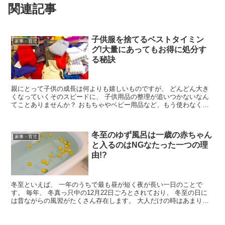
関連記事
子供服を捨てるベストタイミン
家事・育児
グ!大量にあってもお得に処分す
る秘訣
親にとって子供の成長は何よりも嬉しいものですが、 どんどん大き
くなっていくそのスピードに、 子供用品の整理が追いつかないなん
てことありませんか？ おもちゃやベビー用品など、もう使わなくな
ったけど、 念のため取っているというもの...
冬至のゆず風呂は一歳の赤ちゃん
家事・育児
と入るのはNGなたった一つの理
由!?
冬至といえば、 一年のうちで最も昼が短く夜が長い一日のことで
す。 毎年、 冬真っ只中の12月22日ごろとされており、 冬至の日に
は昔ながらの風習がたくさん存在します。 大人だけの時はあまり意
識していなくても、 ...