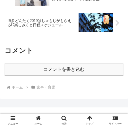
博多どんたく2019はしゃもじがもらえ
る!?楽しみ方と日程スケジュール
コメント
コメントを書き込む
ホーム
家事・育児
さくらのお部屋
メニュー
ホーム
検索
トップ
サイドバー