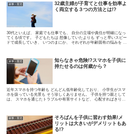
32歳主婦が子育てと仕事を効率よ
家事・育児
く両立する３つの方法とは!?
30代といえば、 家庭でも仕事でも、 自分の立場や責任が明確になっ
てくる頃です。 子どもたちは 想像していたよりも ずっと早いスピー
ドで成長していき、 いつのまにか、 それぞれが年齢固有の悩みを 抱
えるようになってい...
知らなきゃ危険!?スマホを子供に
家事・育児
持たせるのは何歳から？
近年スマホを持つ年齢も どんどん低年齢化しており、 小学生がスマ
ホを扱っている光景も そう珍しくありません。 子供を持つ親として
は、 スマホを通じたトラブルや有害サイトなど、 心配すればきりが
ありません。 でも実際周...
そろばんを子供に習わす効果!メ
家事・育児
リットは大きいがデメリットもあ
る!?